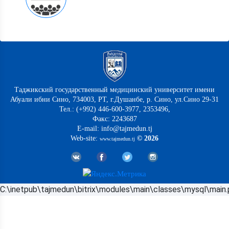
Таджикский государственный медицинский университет имени
Абуали ибни Сино, 734003, РТ, г.Душанбе, р. Сино, ул.Сино 29-31
Тел.: (+992) 446-600-3977, 2353496,
Факс: 2243687
E-mail: info@tajmedun.tj
Web-site:
© 2026
www.tajmedun.tj
C:\inetpub\tajmedun\bitrix\modules\main\classes\mysql\main