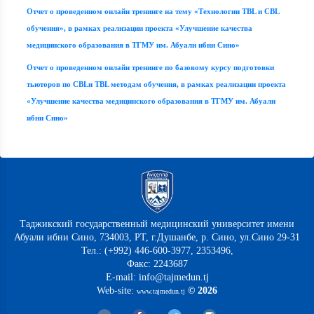
Отчет о проведенном онлайн тренинге на тему «Технологии TBL и CBL
обучения», в рамках реализации проекта «Улучшение качества
медицинского образования в ТГМУ им. Абуали ибни Сино»
Отчет о проведенном онлайн тренинге по базовому курсу подготовки
тьюторов по CBLи TBL методам обучения, в рамках реализации проекта
«Улучшение качества медицинского образования в ТГМУ им. Абуали
ибни Сино»
Таджикский государственный медицинский университет имени
Абуали ибни Сино, 734003, РТ, г.Душанбе, р. Сино, ул.Сино 29-31
Тел.: (+992) 446-600-3977, 2353496,
Факс: 2243687
E-mail: info@tajmedun.tj
Web-site:
© 2026
www.tajmedun.tj