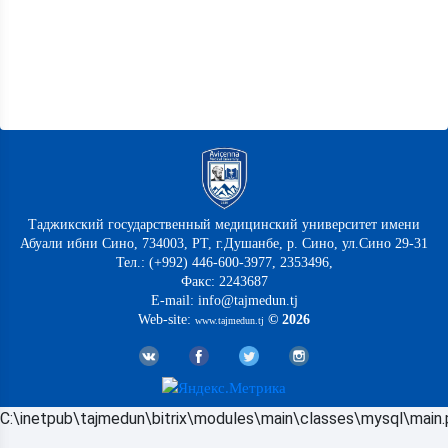
Таджикский государственный медицинский университет имени
Абуали ибни Сино, 734003, РТ, г.Душанбе, р. Сино, ул.Сино 29-31
Тел.: (+992) 446-600-3977, 2353496,
Факс: 2243687
E-mail: info@tajmedun.tj
Web-site:
© 2026
www.tajmedun.tj
C:\inetpub\tajmedun\bitrix\modules\main\classes\mysql\main