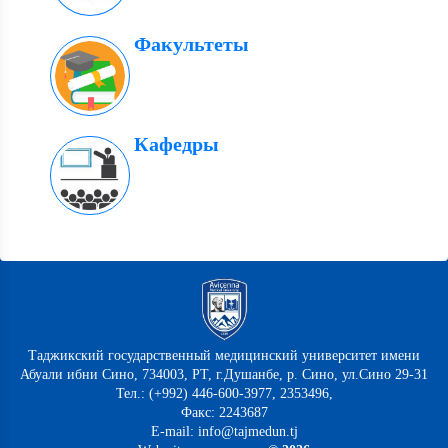
Факультеты
Кафедры
Таджикский государственный медицинский университет имени
Абуали ибни Сино, 734003, РТ, г.Душанбе, р. Сино, ул.Сино 29-31
Тел.: (+992) 446-600-3977, 2353496,
Факс: 2243687
E-mail: info@tajmedun.tj