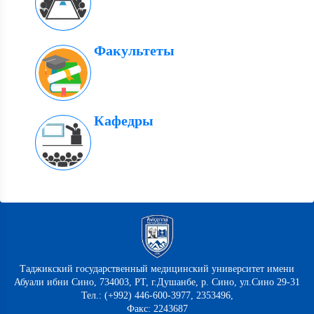
Факультеты
Кафедры
Таджикский государственный медицинский университет имени
Абуали ибни Сино, 734003, РТ, г.Душанбе, р. Сино, ул.Сино 29-31
Тел.: (+992) 446-600-3977, 2353496,
Факс: 2243687