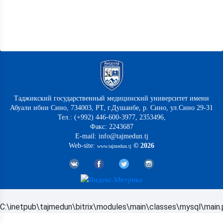
Таджикский государственный медицинский университет имени
Абуали ибни Сино, 734003, РТ, г.Душанбе, р. Сино, ул.Сино 29-31
Тел.: (+992) 446-600-3977, 2353496,
Факс: 2243687
E-mail: info@tajmedun.tj
Web-site:
© 2026
www.tajmedun.tj
C:\inetpub\tajmedun\bitrix\modules\main\classes\mysql\main