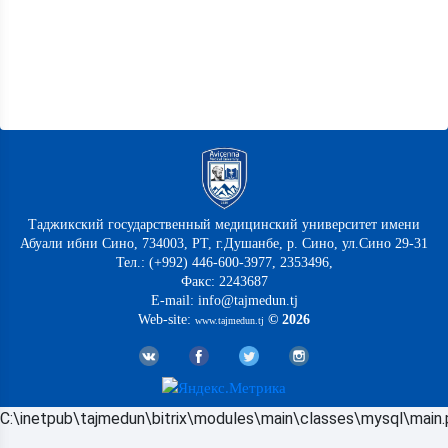
Таджикский государственный медицинский университет имени
Абуали ибни Сино, 734003, РТ, г.Душанбе, р. Сино, ул.Сино 29-31
Тел.: (+992) 446-600-3977, 2353496,
Факс: 2243687
E-mail: info@tajmedun.tj
Web-site:
© 2026
www.tajmedun.tj
C:\inetpub\tajmedun\bitrix\modules\main\classes\mysql\main