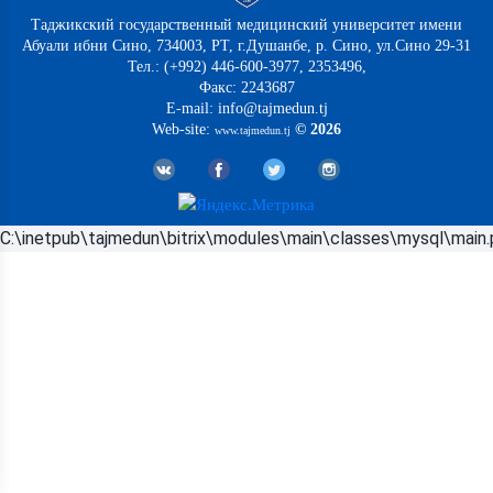
Таджикский государственный медицинский университет имени
Абуали ибни Сино, 734003, РТ, г.Душанбе, р. Сино, ул.Сино 29-31
Тел.: (+992) 446-600-3977, 2353496,
Факс: 2243687
E-mail: info@tajmedun.tj
Web-site:
© 2026
www.tajmedun.tj
C:\inetpub\tajmedun\bitrix\modules\main\classes\mysql\main