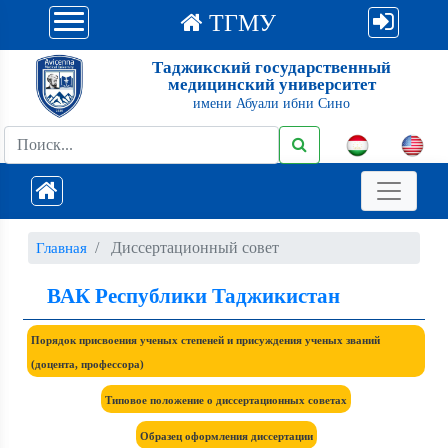
ТГМУ
Таджикский государственный
медицинский университет
имени Абуали ибни Сино
Диссертационный совет
Главная
ВАК Республики Таджикистан
Порядок присвоения ученых степеней и присуждения ученых званий
(доцента, профессора)
Типовое положение о диссертационных советах
Образец оформления диссертации