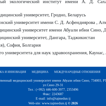
ый экологический институт имени А. Д. Сахар
дицинский университет, Гродно, Беларусь
нский университет имени С. Д. Асфендиярова , Алм
дицинский университет имени Абуали ибни Сино, 
дицинский университет, Дангара, Таджикистан
я), София, Болгария
о университета для наук здравоохранения, Каунас,
КА И ИННОВАЦИЯ
МЕДИЦИНА
МЕЖДУНАРОДНЫЕ ОТНОШЕНИЯ
твенный медицинский университет имени Абуали ибни Сино, 734003, РТ,
ул.Сино 29-31
Тел.: (+992) 446-600-3977, 2353496
Факс: 2243687
E-mail: info@tajmedun.tj
www.tajmedun.tj
Web-site:
© 2026