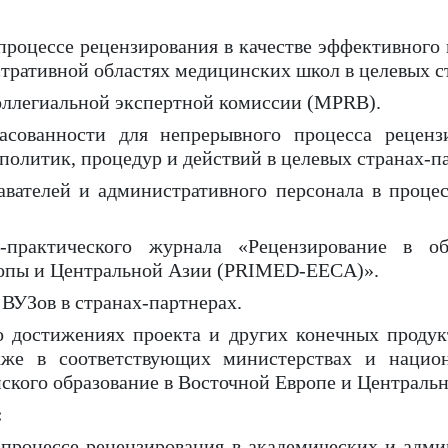
процессе рецензирования в качестве эффективного
тративной областях медицинских школ в целевых ст
оллегиальной экспертной комиссии (MPRB).
ласованности для непрерывного процесса рецен
политик, процедур и действий в целевых странах-па
вателей и административного персонала в процес
о-практического журнала «Рецензирование в о
ропы и Центральной Азии (PRIMED-EECA)».
ВУЗов в странах-партнерах.
о достижениях проекта и других конечных проду
акже в соответствующих министерствах и нацио
ского образование в Восточной Европе и Централь
:
процессе рецензирования в академических и адми