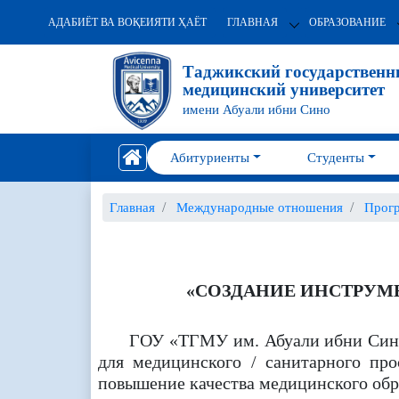
АДАБИЁТ ВА ВОҚЕИЯТИ ҲАЁТ
ГЛАВНАЯ
ОБРАЗОВАНИЕ
Таджикский государствен
медицинский университет
имени Абуали ибни Сино
Абитуриенты
Студенты
Главная
Международные отношения
Прогр
«СОЗДАНИЕ ИНСТРУМ
ГОУ «ТГМУ им. Абуали ибни Сино
для медицинского / санитарного пр
повышение качества медицинского обр