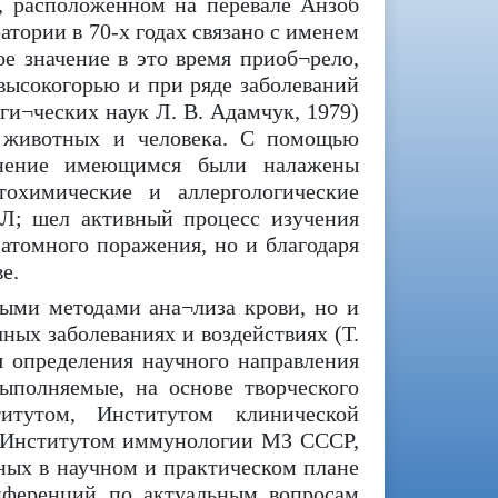
а, расположенном на перевале Анзоб
атории в 70-х годах связано с именем
е значение в это время приоб¬рело,
высокогорью и при ряде заболеваний
ги¬ческих наук Л. В. Адамчук, 1979)
а животных и человека. С помощью
лнение имеющимся были налажены
тохимические и аллергологические
ИЛ; шел активный процесс изучения
атомного поражения, но и благодаря
е.
ными методами ана¬лиза крови, но и
ных заболеваниях и воздействиях (Т.
ля определения научного направления
ыполняемые, на основе творческого
итутом, Институтом клинической
 Институтом иммунологии МЗ СССР,
ых в научном и практическом плане
онференций по актуальным вопросам