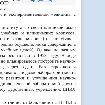
СССР
агал
ии и экспериментальной медицины с
о института со своей клиникой было
 учебных и клинических корпусов,
ительство вивария (от лат. vivus –
одства осуществляется содержание, а
 учебных целей). Однако по разным
алось только в 1958 году. В ходе
ьно планировалось построить научно-
», через год на базе строящегося
ировано в подвале лаборатории места
го развития и улучше¬ния научно-
адиологической лабораторией другие
 госу¬дарственных учреждения, ЦНИЛ
 в отличие от боль¬шинства ЦНИЛ в