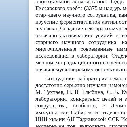
бронхиальной астмой в пос. Зидды 
Гиссарского хребта (3375 м над ур. 
стар¬шего научного сотрудника, ка
изучение ферментативной активност
человека. Создание сектора иммунол
означало активизацию усилий в и
старшего научного сотрудника,
многочисленные современные имму
исследования в лаборатории. Отде
механизма радиационного воздейств
начавшемуся широкому использовани
Сотрудники лаборатории гемато
достаточно серьезно изучали измене
М. Тухтаев, Н. В. Глыбина, С. В. К
лаборатории, конкретных целей и 
содружества, особенно, с Лени
иммунологии Сибирского отделени
НИИ химии АН Таджикской ССР. Исс
эксперимен¬тов, выполнить диссер