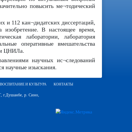
начительно повысить ме¬тодический
х и 112 кан¬дидатских диссертаций,
а изобретение. В настоящее время,
ическая лаборатории, лаборатория
альные оперативные вмешательства
ем ЦНИЛа.
авлениями научных ис¬следований
ся научные изыскания.
ВОСПИТАНИЕ И КУЛЬТУРА
КОНТАКТЫ
 г.Душанбе, р. Сино,