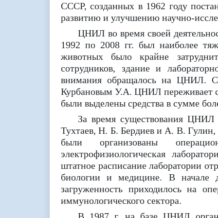
СССР, созданных в 1962 году поста
развитию и улучшению научно-иссле
ЦНИЛ во время своей деятельнос
1992 по 2008 гг. был наиболее тя
животных было крайне затрудни
сотрудников, здание и лабораторн
внимания обращалось на ЦНИЛ. С 
Курбановым У.А. ЦНИЛ переживает с
были выделены средства в сумме бол
За время существования ЦНИЛ 
Тухтаев, Н. Б. Бердиев и А. В. Гул
были организованы операцион
электрофизиологическая лаборатор
штатное расписание лаборатории от
биологии и медицине. В начале 
загруженность приходилось на оп
иммунологического сектора.
В 1987 г. на базе ЦНИЛ орган