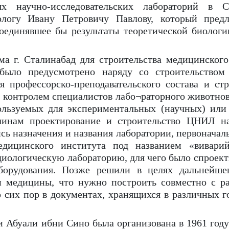
ых научно-исследовательских лабораторий в 
логу Ивану Петровичу Павлову, который предл
соединявшее бы результаты теоретической биолог
ма г. Сталинабад для строительства медицинског
 было предусмотрено наряду со строительством
 профессорско-преподавательского состава и стро
 контролем специалистов лабо¬раторного животнов
льзуемых для экспериментальных (научных) или
инам проектирование и строительство ЦНИЛ нач
ись назначения и названия лаборатории, первоначал
едицинского института под названием «виварий
диологическую лабораторию, для чего было спроект
оборудования. Позже решили в целях дальнейше
и медицины, что нужно построить совместно с р
о сих пор в документах, хранящихся в различных
буали ибни Сино была организована в 1961 году