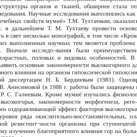
структуры органов и тканей, обширнее стала те
ледования. Научные исследования выполнялись как 
лечебных свойств мумиё» Т.М. Тухтаевым, оказалас
л. в дальнейшем Т. М. Тухтаеву провести основ
 в свет несколько монографий, в том числе «Кров
их выполненных научных тем является проблема 
я. Вначале исследо¬вания были преимуществен
возрастных, половых и видовых особенностей. В
выявить основные закономерности высокогорного а
ного влияния на организм гипоксической гипоксии
ой диссертации Н. Б. Бердиевым (1981). Однов
В. Анисимовой (в 1988 г. работы были защищены и
 Р. С. Галиевым. Кроме мумиё изучались физиолог
высокогорья, закономерности морфогенеза, реге
ен оздоравливающий эффект факторов высокогорья 
ровня ряда окислительно-восстановительных, п
нной резистент¬ности организма при ступенчатой
му изучению благоприятного влияния гор на боль