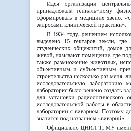
Идея организации центральн
принадлежала гениаль¬ному физио
сформировать в медицине звено, «
запросами клинической практики».
В 1934 году, решением исполко
выделено 15 гектаров земли, где
студенческих общежитий, домов для
живой, называют помещение, где под
также размножение животных, испо
объективным и субъективным прич
строительства несколько раз меня¬л
исследовательскую лабораторию м
лаборатория было решено создать ра
для установки радиологического 
исследовательской работы в област
лаборатории с виварием. Поэтому д
значится под названием «виварий».
Официально ЦНИЛ ТГМУ имени А