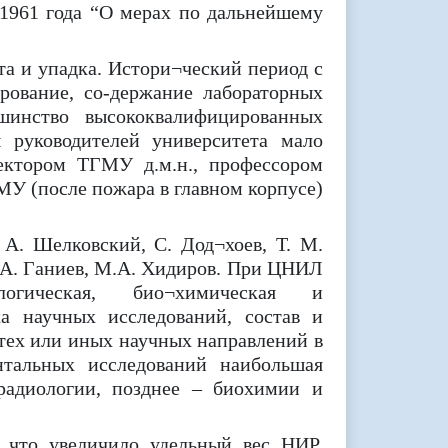
 1961 года “О мерах по дальнейшему
а и упадка. Истори¬ческий период с
рование, со-держание лабораторных
инство высококвалифицированных
ы руководителей университета мало
ектором ТГМУ д.м.н., профессором
У (после пожара в главном корпусе)
А. Шелковский, С. Дод¬хоев, Т. М.
Х.А. Ганиев, М.А. Хидиров. При ЦНИЛ
логическая, био¬химическая и
ка научных исследований, состав и
тех или иных научных направлений в
тальных исследований наибольшая
радиологии, позднее – биохимии и
 что увеличило удельный вес НИР,