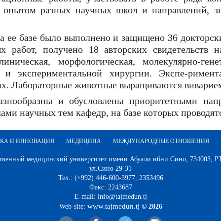
, опытом разных научных школ и направлений, з
 ее базе было выполнено и защищено 36 докторски
х работ, получено 18 авторских свидетельств н
иническая, морфологическая, молекулярно-генет
 и экспериментальной хирургии. Экспе-римент
ках. Лабораторные животные выращиваются вивари
знообразны и обусловлены приоритетными напр
чами научных тем кафедр, на базе которых проводят
КА И ИННОВАЦИЯ
МЕДИЦИНА
МЕЖДУНАРОДНЫЕ ОТНОШЕНИЯ
твенный медицинский университет имени Абуали ибни Сино, 734003, РТ,
ул.Сино 29-31
Тел.: (+992) 446-600-3977, 2353496
Факс: 2243687
E-mail: info@tajmedun.tj
www.tajmedun.tj
Web-site:
© 2026