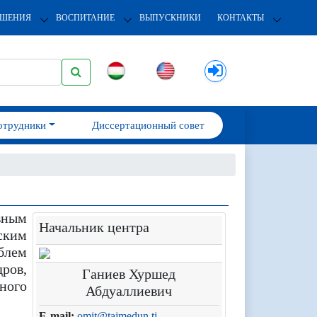
ОШЕНИЯ
ВОСПИТАНИЕ
ВЫПУСКНИКИ
КОНТАКТЫ
отрудники
Диссертационный совет
вным
Начальник центра
ским
блем
ров,
Ганиев Хуршед
ного
Абдуаллиевич
E-mail:
omit@tajmedun.tj