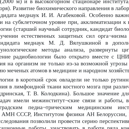
(2000 м) и в высокогорном стационаре институт
моря). Развитие биохимического направления в лабор
ндидата меднаук И. И. Агабековой. Особенно важно
и на субклеточном уровне при, акклиматизации к 
огии (старший научный сотрудник, кандидат биоло
зучении естественных защитных сил орга¬низм
 кандидата меднаук М. Д. Вялушкиной в допо
нологические методы анализа, развернуты ци
ление радиобиологии было открыто вместе с ЦН
ия на организм не только из-за возможной угрозы 
ю меченых атомов в медицине и народном хозяйств
логии в короткий срок овладели не только рутин
ния в лимфоидной ткани костного мозга при различ
удринская, Т. В. Колодкина). Большое значение д
задач имели межинститут¬ские связи и работы, в
нградским педиа¬трическим медицинским инст
я АМН СССР, Институтом физики АН Белоруссии,
ледования позволили провести серию перспективн
тационные работы, участвовать в работе ряда к