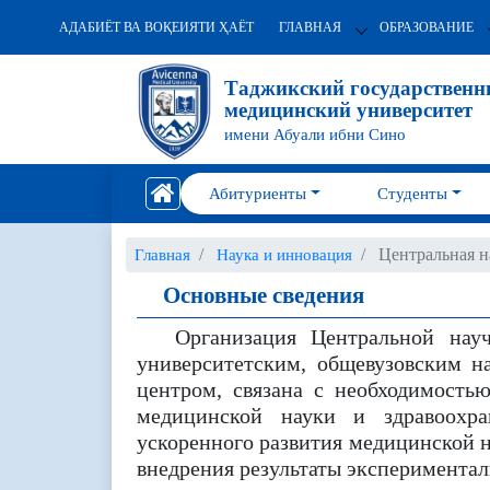
АДАБИЁТ ВА ВОҚЕИЯТИ ҲАЁТ
ГЛАВНАЯ
ОБРАЗОВАНИЕ
Таджикский государствен
медицинский университет
имени Абуали ибни Сино
Абитуриенты
Студенты
Центральная н
Главная
Наука и инновация
Основные сведения
Организация Центральной науч
университетским, общевузовским н
центром, связана с необходимость
медицинской науки и здравоохра
ускоренного развития медицинской н
внедрения результаты экспериментал