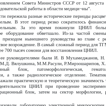
новлением Совета Министров СССР от 12 августа
довательской работы в области медици¬ны”.
ти пережила разные исторические периоды расцвет
желым. В этот период резко сократилось финанси
тельным. За это время покинули ЦНИЛ больш
ое оборудование обветшало. Из-за частой смен
приходом нынешнего руководства во главе с р
вое возрождение. В самый сложный период для ТГМ
ее 700 тысяч сомони для восстановления ЦНИЛ.
ее руководителями были И. В Мухамеджанов, Н. 
ин, М.Д. Вялушкина, М.М.Расули, Р.Мирзошарипов, 
ный блок, патоморфологическая, гемато
ии, а также радиологическое отделение. Темати
ражали практическую и теоретическую значимость 
деятельности ЦНИЛ при проведение эксперимен
ерационный блок, затем на сектор морфологии, 
изовали лабораторию электронной микроскопии,