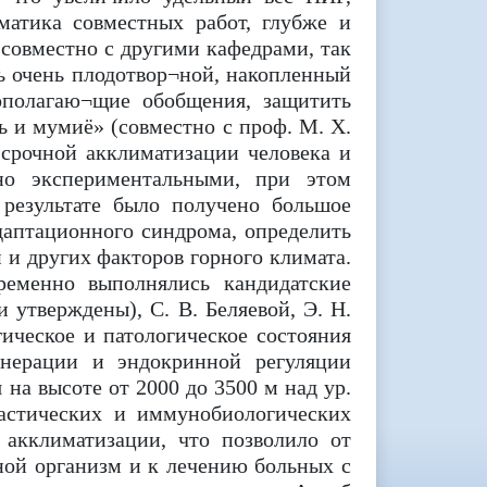
матика совместных работ, глубже и
совместно с другими кафедрами, так
ь очень плодотвор¬ной, накопленный
ополагаю¬щие обобщения, защитить
ь и мумиё» (совместно с проф. М. X.
срочной акклиматизации человека и
но экспериментальными, при этом
 результате было получено большое
даптационного синдрома, определить
 и других факторов горного климата.
ременно выполнялись кандидатские
 утверждены), С. В. Беляевой, Э. Н.
ическое и патологическое состояния
-нерации и эндокринной регуляции
на высоте от 2000 до 3500 м над ур.
ластических и иммунобиологических
 акклиматизации, что позволило от
ной организм и к лечению больных с