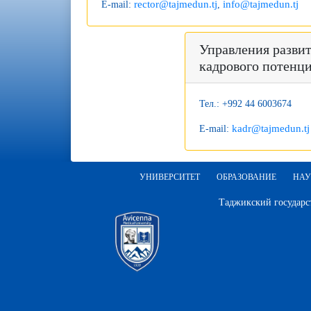
rector@tajmedun.tj
info@tajmedun.tj
E-mail:
,
Управления разви
кадрового потенц
Тел.: +992 44 6003674
kadr@tajmedun.tj
E-mail:
УНИВЕРСИТЕТ
ОБРАЗОВАНИЕ
НАУ
Таджикский государс