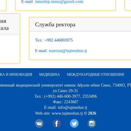
interdep.tsmu@gmail.com
E-mail:
тия
Служба ректора
иала
Тел.: +992 446003975
nazorat@tajmedun.tj
E-mail:
КА И ИННОВАЦИЯ
МЕДИЦИНА
МЕЖДУНАРОДНЫЕ ОТНОШЕНИЯ
твенный медицинский университет имени Абуали ибни Сино, 734003, РТ,
ул.Сино 29-31
Тел.: (+992) 446-600-3977, 2353496
Факс: 2243687
E-mail: info@tajmedun.tj
www.tajmedun.tj
Web-site:
© 2026