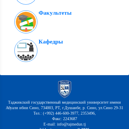
Факультеты
Кафедры
Таджикский государственный медицинский университет имени
Абуали ибни Сино, 734003, РТ, г.Душанбе, р. Сино, ул.Сино 29-31
Тел.: (+992) 446-600-3977, 2353496,
Факс: 2243687
E-mail: info@tajmedun.tj