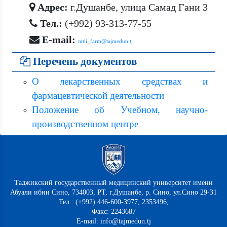
Адрес:
г.Душанбе, улица Самад Гани 3
Тел.:
(+992) 93-313-77-55
E-mail:
mtii_farm@tajmedun.tj
Перечень документов
О лекарственных средствах и
фармацевтической деятельности
Положение об Учебном, научно-
производственном центре
Таджикский государственный медицинский университет имени
Абуали ибни Сино, 734003, РТ, г.Душанбе, р. Сино, ул.Сино 29-31
Тел.: (+992) 446-600-3977, 2353496,
Факс: 2243687
E-mail: info@tajmedun.tj