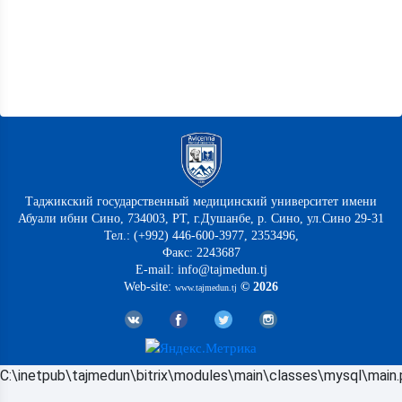
Таджикский государственный медицинский университет имени
Абуали ибни Сино, 734003, РТ, г.Душанбе, р. Сино, ул.Сино 29-31
Тел.: (+992) 446-600-3977, 2353496,
Факс: 2243687
E-mail: info@tajmedun.tj
Web-site:
© 2026
www.tajmedun.tj
C:\inetpub\tajmedun\bitrix\modules\main\classes\mysql\main