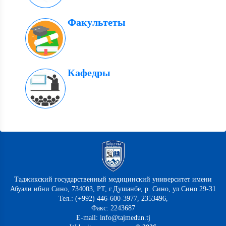
Факультеты
Кафедры
Таджикский государственный медицинский университет имени
Абуали ибни Сино, 734003, РТ, г.Душанбе, р. Сино, ул.Сино 29-31
Тел.: (+992) 446-600-3977, 2353496,
Факс: 2243687
E-mail: info@tajmedun.tj