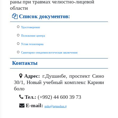
раны при травмах челюстно-лицевой
области
Список документов:
○
Удостоверение
○
Положение центра
○
Устав технопарка
○
Санитарно-эпидемиологическая заключения
Контакты
Адрес:
г.Душанбе, проспект Сино
30/1, Новый учебный комплекс Карияи
боло
Тел.:
(+992) 44 600 39 73
E-mail:
mtks@tajmedun.tj