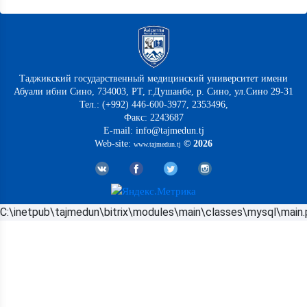
Таджикский государственный медицинский университет имени
Абуали ибни Сино, 734003, РТ, г.Душанбе, р. Сино, ул.Сино 29-31
Тел.: (+992) 446-600-3977, 2353496,
Факс: 2243687
E-mail: info@tajmedun.tj
Web-site:
© 2026
www.tajmedun.tj
C:\inetpub\tajmedun\bitrix\modules\main\classes\mysql\main