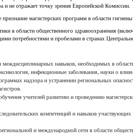
ра и не отражает точку зрения Европейской Комиссии.
изнание магистерских программ в области гигиены
тики в области общественного здравоохранения (вклю
кущими потребностями и пробелами в странах Центральн
я междисциплинарных навыков, необходимых в област
сикология, инфекционные заболевания, науки о влияни
рограммах надзора и устранении региональных опаснос
агистров.
обучения учителей развитию и проведению магистерск
ледовательских компетенций и навыков участвующих В
егиональной и международной сети в области общест