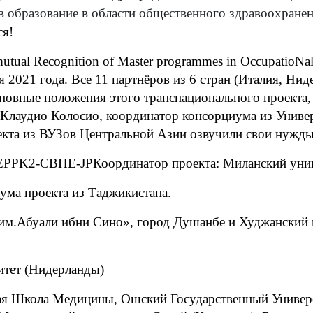
 образование в области общественного здравоохране
я!
ual Recognition of Master programmes in OccupatioNal
я 2021 года. Все 11 партнёров из 6 стран (Италия, Ни
сновные положения этого транснационального проекта
Клаудио Колосио, координатор консорциума из Униве
екта из ВУЗов Центральной Азии озвучили свои нужды
T-EPPK2-CBHE-JP
Координатор проекта: Миланский унив
ума проекта из Таджикистана.
м.Абуали ибни Сино», город Душанбе и Худжанский г
итет (Нидерланды)
 Школа Медицины, Ошский Государственный Универси