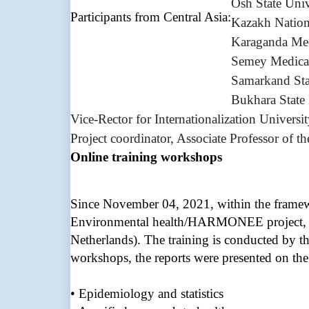
Osh State Univ
Participants from Central Asia:
Kazakh Nation
Karaganda Med
Semey Medical
Samarkand Stat
Bukhara State 
Vice-Rector for Internationalization Universit
Project coordinator, Associate Professor of t
Online training workshops
Since November 04, 2021, within the framew
Environmental health/HARMONEE project, onli
Netherlands). The training is conducted by the
workshops, the reports were presented on the
• Epidemiology and statistics