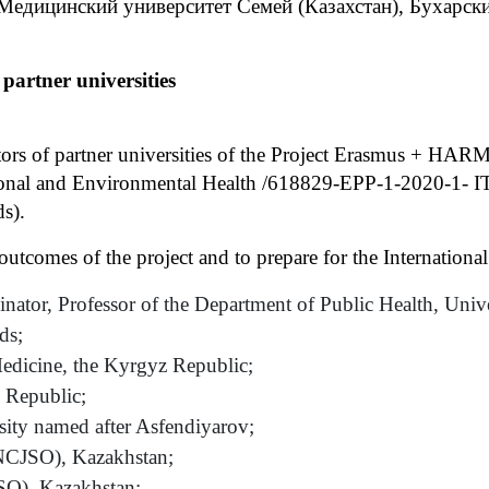
 Медицинский университет Семей (Казахстан), Бухарс
 partner universities
tors of partner universities of the Project Erasmus + H
ional and Environmental Health /618829-EPP-1-2020-1- 
ds).
outcomes of the project and to prepare for the International 
nator, Professor of the Department of Public Health, Univer
ds;
Medicine, the Kyrgyz Republic;
 Republic;
ity named after Asfendiyarov;
NCJSO), Kazakhstan;
SO), Kazakhstan;