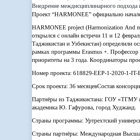
Внедрение междисциплинарного подхода в
Проект “HARMONEE” официально началс
HARMONEE project (Harmonization And mut
открылся с онлайн встречи 11 и 12 феврал
Таджикистан и Узбекистан) определили о
рамках программы Erasmus +. Профессор 
приоритеты на 3 года. Координаторы про
Номер проекта: 618829-EEP-1-2020-1-I
Срок проекта: 36 месяцев
Состав консорци
Партнёры из Таджикистана: ГОУ «ТГМУ и
академика Ю. Гафурова, город Худжанд.
Страны программы: Уртрехтский универс
Страны партнёры: Международная Высшая