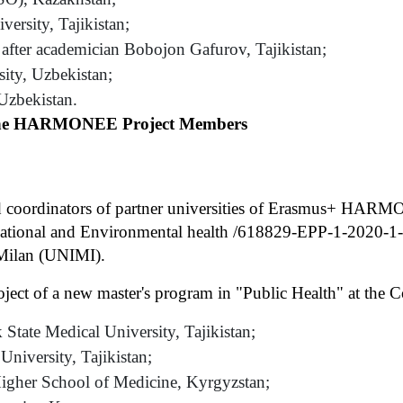
ersity, Tajikistan;
after academician Bobojon Gafurov, Tajikistan;
ity, Uzbekistan;
 Uzbekistan.
f the HARMONEE Project Members
and coordinators of partner universities of Erasmus+ HA
pational and Environmental health /618829-EPP-1-2020
 Milan (UNIMI).
oject of a new master's program in "Public Health" at the C
 State Medical University, Tajikistan;
University, Tajikistan;
Higher School of Medicine, Kyrgyzstan;