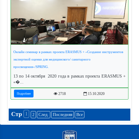
Онлайн семинар в рамках проекта ERASMUS + «Создание инструментов
экспертной оценки для медицинского/ санитарного
просвещения»/SPRING.
13 по 14 октября 2020 года в рамках проекта ERASMUS +
«�...
2718
15.10.2020
Подробнее
Стр
1
2
След.
Последняя
Все