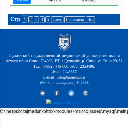
1119
01.06.2026
Подробнее
Стр
1
2
3
4
5
След.
Последняя
Все
Таджикский государственный медицинский университет имени
Абуали ибни Сино, 734003, РТ, г.Душанбе, р. Сино, ул.Сино 29-31
Тел.: (+992) 446-600-3977, 2353496,
Факс: 2243687
E-mail: info@tajmedun.tj
Web-site:
© 2026
www.tajmedun.tj
C:\inetpub\tajmedun\bitrix\modules\main\classes\mysql\main