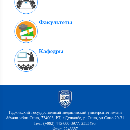
Факультеты
Кафедры
Таджикский государственный медицинский университет имени
Абуали ибни Сино, 734003, РТ, г.Душанбе, р. Сино, ул.Сино 29-31
Тел.: (+992) 446-600-3977, 2353496,
Факс: 2243687