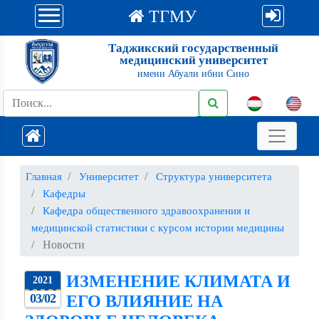
ТГМУ
Таджикский государственный
медицинский университет
имени Абуали ибни Сино
Главная
Университет
Структура университета
Кафедры
Кафедра общественного здравоохранения и
медицинской статистики с курсом истории медицины
Новости
ИЗМЕНЕНИЕ КЛИМАТА И
2021
03/02
ЕГО ВЛИЯНИЕ НА