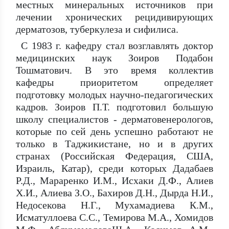
местных минеральных источников при
лечении хронических рецидивирующих
дерматозов, туберкулеза и сифилиса.
С 1983 г. кафедру стал возглавлять доктор
медицинских наук Зоиров Подабон
Тошматович. В это время коллектив
кафедры приоритетом определяет
подготовку молодых научно-педагогических
кадров. Зоиров П.Т. подготовил большую
школу специалистов - дерматовенерологов,
которые по сей день успешно работают не
только в Таджикистане, но и в других
странах (Российская Федерация, США,
Израиль, Катар), среди которых Дадабаев
Р.Д., Мараренко И.М., Исхаки Д.Ф., Алиев
Х.И., Алиева З.О., Бахиров Д.Н., Дырда Н.И.,
Недосекова Н.Г., Мухамадиева К.М.,
Исматуллоева С.С., Темирова М.А., Хомидов