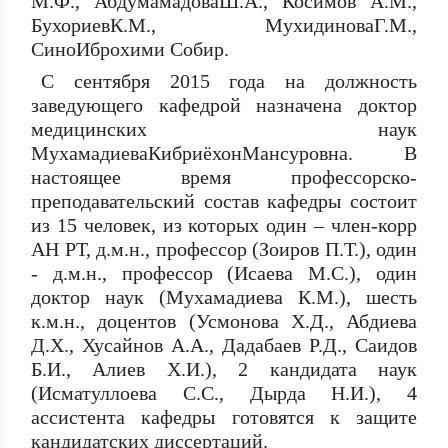
М.Ф., АбдумамадоваШ.А., Косимов А.М.,
БухориевК.М., МухидиноваГ.М.,
СиноИброхими Собир.
С сентября 2015 года на должность
заведующего кафедрой назначена доктор
медицинских наук
МухамадиеваКибриёхонМансуровна. В
настоящее время профессорско-
преподавательский состав кафедры состоит
из 15 человек, из которых один – член-корр
АН РТ, д.м.н., профессор (Зоиров П.Т.), один
- д.м.н., профессор (Исаева М.С.), один
доктор наук (Мухамадиева К.М.), шесть
к.м.н., доцентов (Усмонова Х.Д., Абдиева
Д.Х., Хусайнов А.А., Дадабаев Р.Д., Саидов
Б.И., Алиев Х.И.), 2 кандидата наук
(Исматуллоева С.С., Дырда Н.И.), 4
ассистента кафедры готовятся к защите
кандидатских диссертаций.