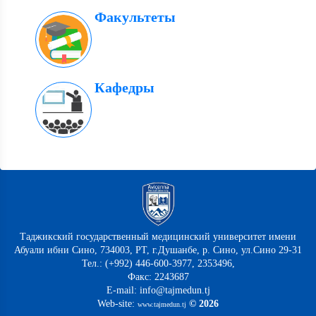
Факультеты
Кафедры
Таджикский государственный медицинский университет имени
Абуали ибни Сино, 734003, РТ, г.Душанбе, р. Сино, ул.Сино 29-31
Тел.: (+992) 446-600-3977, 2353496,
Факс: 2243687
E-mail: info@tajmedun.tj
Web-site:
© 2026
www.tajmedun.tj