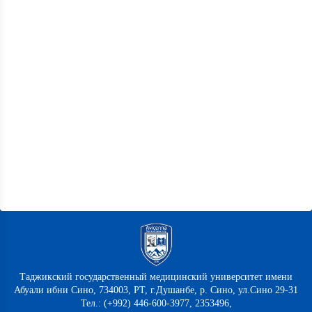
Таджикский государственный медицинский университет имени
Абуали ибни Сино, 734003, РТ, г.Душанбе, р. Сино, ул.Сино 29-31
Тел.: (+992) 446-600-3977, 2353496,