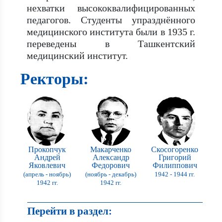
нехватки высококвалифицированных
педагогов. Студенты упразднённого
медицинского института были в 1935 г.
переведены в Ташкентский
медицинский институт.
Ректоры:
кий
Прокопчук
Макарченко
Скосогоренко
н
Андрей
Александр
Григорий
вич
Яковлевич
Федорович
Филиппович
ль)
(апрель - ноябрь)
(ноябрь - декабрь)
1942 - 1944 гг.
1
1942 гг.
1942 гг.
Перейти в раздел: