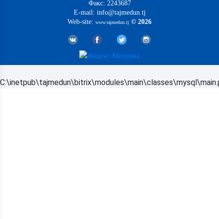
Факс: 2243687
E-mail: info@tajmedun.tj
Web-site:
© 2026
www.tajmedun.tj
C:\inetpub\tajmedun\bitrix\modules\main\classes\mysql\main