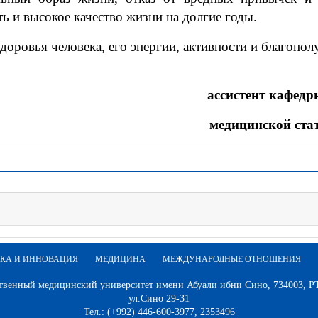
ь и высокое качество жизни на долгие годы.
оровья человека, его энергии, активности и благопол
ассистент кафедр
медицинской ста
КА И ИННОВАЦИЯ
МЕДИЦИНА
МЕЖДУНАРОДНЫЕ ОТНОШЕНИЯ
твенный медицинский университет имени Абуали ибни Сино, 734003, РТ,
ул.Сино 29-31
Тел.: (+992) 446-600-3977, 2353496