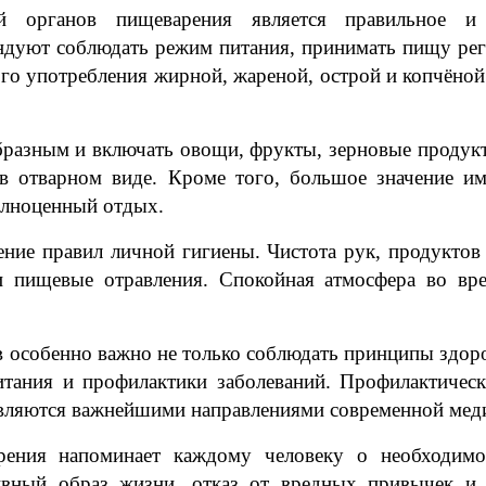
й органов пищеварения является правильное и 
ндуют соблюдать режим питания, принимать пищу рег
ого употребления жирной, жареной, острой и копчёной 
бразным и включать овощи, фрукты, зерновые продук
в отварном виде. Кроме того, большое значение им
олноценный отдых.
ние правил личной гигиены. Чистота рук, продуктов
 пищевые отравления. Спокойная атмосфера во вр
 особенно важно не только соблюдать принципы здоро
итания и профилактики заболеваний. Профилактическ
являются важнейшими направлениями современной мед
рения напоминает каждому человеку о необходимо
ивный образ жизни, отказ от вредных привычек и