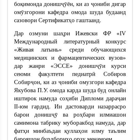
боқимонда донишҷӯён, ки аз ҷониби дигар
омӯзгорони кафедра омода шуда будаанд
сазовори Сертификатҳо гаштаанд.
Дар озмуни шаҳри Ижевски ФР «IV
Международный литературный конкурс
«Живая латынь» среди обучающихся
медицинских и фармацевтических вузов»
дар жанри «ЭССЕ» донишҷӯи курси
сеюми факултети педиатрӣ Собиров
Собирҷон, ки аз ҷониби омузгори кафедра
Якубова П.У. омода карда шуда буд онлайн
иштирок намуда соҳиби Дипломи дараҷаи
II-юм гардид. Ин дастоварди назаррасро
барои донишҷӯ ва роҳбари илмиашон
самимона табрику муборакбод намуда, дар
фатҳи минбаъдаи қуллаҳои илму таълим
барояшон бурдбориҳо орзу менамоем.