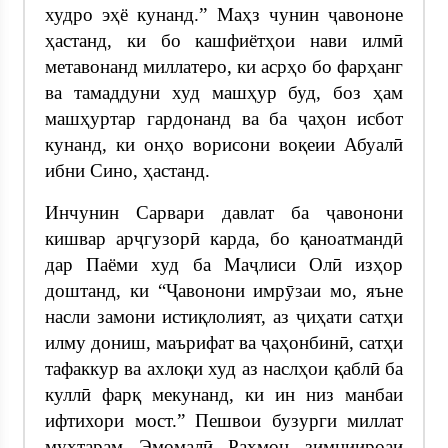
худро эҳё кунанд.” Маҳз чунин ҷавононе
ҳастанд, ки бо кашфиётҳои нави илмӣ
метавонанд миллатеро, ки асрҳо бо фарҳанг
ва тамаддуни худ машҳур буд, боз ҳам
машҳуртар гардонанд ва ба ҷаҳон исбот
кунанд, ки онҳо ворисони воқеии Абуалӣ
ибни Сино, ҳастанд.
Инчунин Сарвари давлат ба ҷавонони
кишвар арҷгузорӣ карда, бо қаноатмандӣ
дар Паёми худ ба Маҷлиси Олӣ изҳор
доштанд, ки “Ҷавонони имрӯзаи мо, яъне
насли замони истиқлолият, аз ҷиҳати сатҳи
илму дониш, маърифат ва ҷаҳонбинӣ, сатҳи
тафаккур ва ахлоқи худ аз наслҳои қаблӣ ба
куллӣ фарқ мекунанд, ки ин низ манбаи
ифтихори мост.” Пешвои бузурги миллат
муҳтарам Эмомалӣ Раҳмон зимниироаи