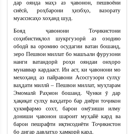
дар оянда маҳз аз ҷавонон, пешвоёни
сиёсӣ, роҳбарони ҳизбҳо, вазорату
муассисаҳо хоҳанд шуд.
Бояд ҷавонони Тоҷикистони
соҳибистиқлол шукргузорӣ аз озодию
ободӣ ва оромию осудагии ватан бошанд,
зеро Пешвои миллат бо машъали фурузони
нанги ватандорӣ роҳи ояндаи онҳоро
мунаввар кардааст. Ин аст, ки ҷавонони мо
мехоҳанд аз пайравони Асосгузори сулҳу
ваҳдати миллӣ – Пешвои миллат, муҳтарам
Эмомалӣ Раҳмон бошанд. Чунки ӯ дар
ҳақиқат сулҳу ваҳдатро бар диёри тоҷикон
ҳукмфармо сохт, барои омӯзиши илму
дониши ҷавонон шароит муҳайё кард ва
барои пешрафти иқтисодиёти Тоҷикистон
бо дигар давлатҳо ҳамкорӣ кард.