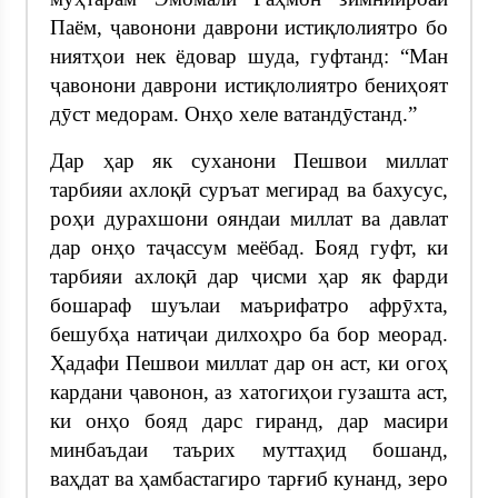
Паём, ҷавонони даврони истиқлолиятро бо
ниятҳои нек ёдовар шуда, гуфтанд: “Ман
ҷавонони даврони истиқлолиятро бениҳоят
дӯст медорам. Онҳо хеле ватандӯстанд.”
Дар ҳар як суханони Пешвои миллат
тарбияи ахлоқӣ суръат мегирад ва бахусус,
роҳи дурахшони ояндаи миллат ва давлат
дар онҳо таҷассум меёбад. Бояд гуфт, ки
тарбияи ахлоқӣ дар ҷисми ҳар як фарди
бошараф шуълаи маърифатро афрӯхта,
бешубҳа натиҷаи дилхоҳро ба бор меорад.
Ҳадафи Пешвои миллат дар он аст, ки огоҳ
кардани ҷавонон, аз хатогиҳои гузашта аст,
ки онҳо бояд дарс гиранд, дар масири
минбаъдаи таърих муттаҳид бошанд,
ваҳдат ва ҳамбастагиро тарғиб кунанд, зеро