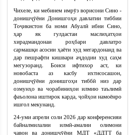
Чихеле, ки мебинем имрӯз ворисони Сино -
донишҷӯёни Донишгоҳи давлатии тиббии
Тоҷикистон ба номи Абуалӣ ибни Сино,
ҳар як гулдастаи маслиҳатҳои
хирадмандонаи роҳбари давлатро
сармашқи асосии ҳаёти худ мегардонанд ва
дар пешрафти кишвари аҷдодии худ саҳм
мегузоранд. Боиси ифтихор аст, ки
новобаста аз касбу ихтисосашон,
донишҷӯёни донишгоҳи тиббӣ низ дар
озмунҳо ва чорабиниҳои илмию таълимӣ
фаъолона иштирок карда, ҷойҳои намоёнро
ишғол мекунанд.
24-уми апрели соли 2026 дар конференсияи
байналмилалии илмӣ-амалии олимони
ҷавон ва донишҷӯёни МДТ «ДДТТ ба