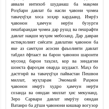
аввали интихоб шуданаш ба мақоми
Роҳбари давлат ба насли ҷавони ҷомеа
таваҷҷӯҳи хоса зоҳир кардаанд. Имрӯз
ҷавонон ҳамчун нерӯи бузурги
пешбарандаи ҷомеа дар рушд ва пешрафти
давлат нақши муҳим мебозанд. Дар давраи
истиқлолият сиёсати давлатии ҷавонон ба
яке аз самтҳои асосии фаъолияти давлат
табдил ёфтааст ва барои ҷавонон шароити
мусоид барои таҳсил, кор ва зиндагии
шоиста фароҳам оварда шудааст. Маҳз бо
дастгирӣ ва таваҷҷӯҳи пайвастаи Пешвои
миллат, муҳтарам Эмомалӣ Раҳмон
ҷавонон имрӯз худро ҳамчун нерӯи
созанда ва ояндаи миллат ҳис мекунанд.
Зеро Сарвари давлат имрӯзу ояндаи
Ватанро ба дӯши ҷавонони кишвар вогузор