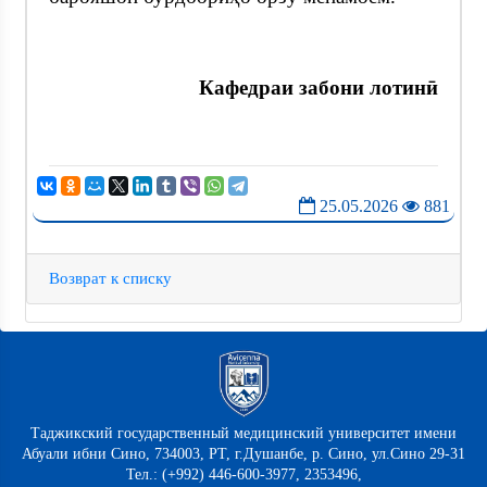
Кафедраи забони лотинӣ
25.05.2026
881
Возврат к списку
Таджикский государственный медицинский университет имени
Абуали ибни Сино, 734003, РТ, г.Душанбе, р. Сино, ул.Сино 29-31
Тел.: (+992) 446-600-3977, 2353496,