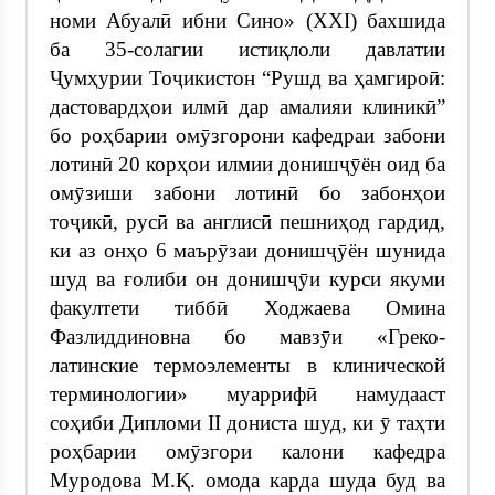
номи Абуалӣ ибни Сино» (XXI) бахшида
ба 35-солагии истиқлоли давлатии
Ҷумҳурии Тоҷикистон “Рушд ва ҳамгироӣ:
дастовардҳои илмӣ дар амалияи клиникӣ”
бо роҳбарии омӯзгорони кафедраи забони
лотинӣ 20 корҳои илмии донишҷӯён оид ба
омӯзиши забони лотинӣ бо забонҳои
тоҷикӣ, русӣ ва англисӣ пешниҳод гардид,
ки аз онҳо 6 маърӯзаи донишҷӯён шунида
шуд ва ғолиби он донишҷӯи курси якуми
факултети тиббӣ Ходжаева Омина
Фазлиддиновна бо мавзӯи «Греко-
латинские термоэлементы в клинической
терминологии» муаррифӣ намудааст
соҳиби Дипломи II дониста шуд, ки ӯ таҳти
роҳбарии омӯзгори калони кафедра
Муродова М.Қ. омода карда шуда буд ва