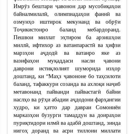
Имрӯз бештари ҷавонон дар мусобиқаҳои
байналмилалӣ, олимпиадаҳои фаннӣ ва
озмунҳо иштирок мекунанд ва обрӯи
Тоҷикистонро баланд мебардоранд.
Пешвои миллат эҳтиром ба арзишҳои
миллӣ, ифтихор аз ватанпарастӣ ва ҳифзи
марзҳои аҷдодӣ ва ватанро яке аз
вазифаҳои муқаддаси насли ҷавони
даврони истиқлолият шуморида изҳор
доштанд, ки “Маҳз ҷавононе бо таҳсилоти
баланд, тафаккури созанда ва ахлоқи наҷиб
метавонанд пайванди пайвастагӣ байни
наслҳо ва рӯҳи абадии аҷдодони фарҳангии
худро, ки ҳатто дар давраи Сомониён
марказҳои бузурги тамаддун ва доираҳои
пуриқтидори илмӣ ва адабӣ доштанд, зинда
нигоҳ доранд ва асри тиллоии миллати