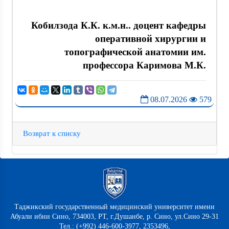
Кобилзода К.К. к.м.н.. доцент кафедры
оперативной хирургии и
топографической анатомии им.
профессора Каримова М.К.
08.07.2026
579
Возврат к списку
Таджикский государственный медицинский университет имени
Абуали ибни Сино, 734003, РТ, г.Душанбе, р. Сино, ул.Сино 29-31
Тел.: (+992) 446-600-3977, 2353496,