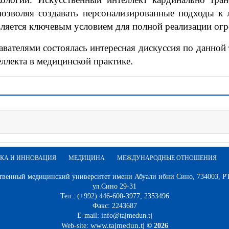
 позволяя создавать персонализированные подходы к
вляется ключевым условием для полной реализации огр
ателями состоялась интересная дискуссия по данной 
ллекта в медицинской практике.
КА И ИННОВАЦИЯ
МЕДИЦИНА
МЕЖДУНАРОДНЫЕ ОТНОШЕНИЯ
твенный медицинский университет имени Абуали ибни Сино, 734003, РТ,
ул.Сино 29-31
Тел.: (+992) 446-600-3977, 2353496
Факс: 2243687
E-mail: info@tajmedun.tj
www.tajmedun.tj
Web-site:
© 2026