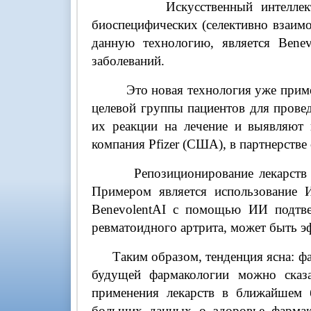
Искусственный интеллект помог
биоспецифических (селективно взаи
данную технологию, является Benev
заболеваний.
Это новая технология уже применяе
целевой группы пациентов для прове
их реакции на лечение и выявляют 
компания Pfizer (США), в партнерств
Репозиционирование лекарств - эт
Примером является использование 
BenevolentAI с помощью ИИ подтверд
ревматоидного артрита, может быть э
Таким образом, тенденция ясна: фарм
будущей фармакологии можно сказа
применения лекарств в ближайшем б
больших данных о здоровье фармак