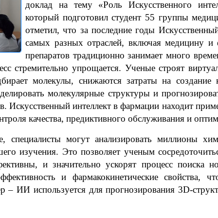
доклад на тему «Роль Искусственного интел
который подготовил студент 55 группы медиц
отметил, что за последние годы Искусственны
самых разных отраслей, включая медицину и 
препаратов традиционно занимает много времен
цесс стремительно упрощается. Ученые строят виртуа
дбирает молекулы, снижаются затраты на создание 
делировать молекулярные структуры и прогнозироват
в. Искусственный интеллект в фармации находит приме
онтроля качества, предиктивного обслуживания и оптим
ециалисты могут анализировать миллионы хими
его изучения. Это позволяет ученым сосредоточитьс
ективны, и значительно ускорят процесс поиска но
ффективность и фармакокинетические свойства, чт
р – ИИ используется для прогнозирования 3D-структ