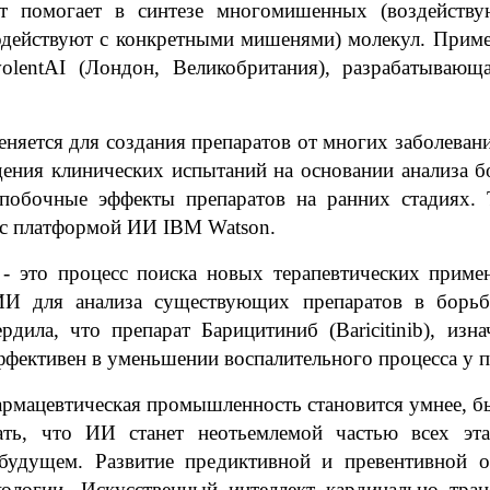
ает в синтезе многомишенных (воздействуют н
модействуют с конкретными мишенями) молекул. Прим
olentAI (Лондон, Великобритания), разрабатываю
тся для создания препаратов от многих заболеван
дения клинических испытаний на основании анализа 
побочные эффекты препаратов на ранних стадиях. 
е с платформой ИИ IBM Watson.
о процесс поиска новых терапевтических примене
ИИ для анализа существующих препаратов в борь
ила, что препарат Барицитиниб (Baricitinib), изн
ффективен в уменьшении воспалительного процесса у 
ацевтическая промышленность становится умнее, быс
ть, что ИИ станет неотьемлемой частью всех эта
удущем. Развитие предиктивной и превентивной о
ологии. Искусственный интеллект кардинально тра