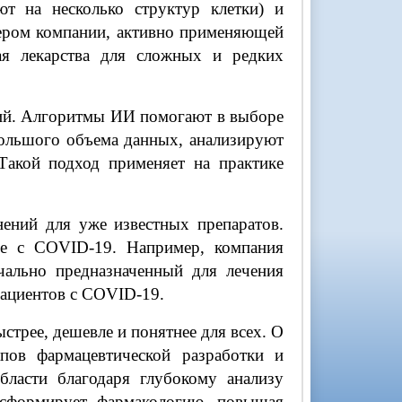
а несколько структур клетки) и
ером компании, активно применяющей
щая лекарства для сложных и редких
ий. Алгоритмы ИИ помогают в выборе
большого объема данных, анализируют
Такой подход применяет на практике
ний для уже известных препаратов.
бе с COVID-19. Например, компания
ачально предназначенный для лечения
пациентов с COVID-19.
трее, дешевле и понятнее для всех. О
пов фармацевтической разработки и
бласти благодаря глубокому анализу
нсформирует фармакологию, повышая