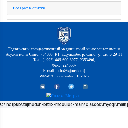
Возврат к списку
Таджикский государственный медицинский университет имени
Абуали ибни Сино, 734003, РТ, г.Душанбе, р. Сино, ул.Сино 29-31
Тел.: (+992) 446-600-3977, 2353496,
Факс: 2243687
E-mail: info@tajmedun.tj
Web-site:
© 2026
www.tajmedun.tj
C:\inetpub\tajmedun\bitrix\modules\main\classes\mysql\main