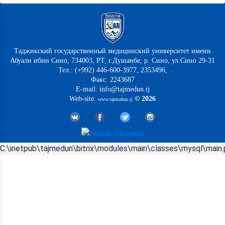
Таджикский государственный медицинский университет имени
Абуали ибни Сино, 734003, РТ, г.Душанбе, р. Сино, ул.Сино 29-31
Тел.: (+992) 446-600-3977, 2353496,
Факс: 2243687
E-mail: info@tajmedun.tj
Web-site:
© 2026
www.tajmedun.tj
C:\inetpub\tajmedun\bitrix\modules\main\classes\mysql\main