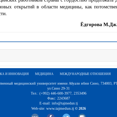
овых открытий в области медицины, как потомствен
ти.
Ёдгорова М.Дж.
КА И ИННОВАЦИЯ
МЕДИЦИНА
МЕЖДУНАРОДНЫЕ ОТНОШЕНИЯ
твенный медицинский университет имени Абуали ибни Сино, 734003, РТ,
ул.Сино 29-31
Тел.: (+992) 446-600-3977, 2353496
Факс: 2243687
E-mail: info@tajmedun.tj
www.tajmedun.tj
Web-site:
© 2026