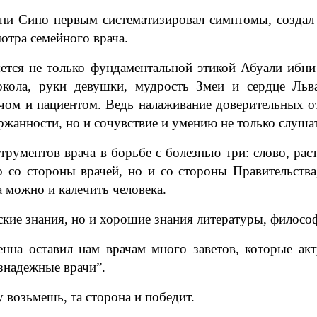
ни Сино первым систематизировал симптомы, создал 
отра семейного врача.
ется не только фундаментальной этикой Абуали ибни
окола, руки девушки, мудрость Змеи и сердце Льва
чом и пациентом. Ведь налаживание доверительных о
держанности, но и сочувствие и умению не только слуша
трументов врача в борьбе с болезнью три: слово, рас
о со стороны врачей, но и со стороны Правительст
 можно и калечить человека.
кие знания, но и хорошие знания литературы, филосо
на оставил нам врачам много заветов, которые акт
знадежные врачи”.
у возьмешь, та сторона и победит.