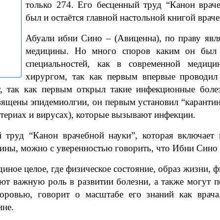
только 274. Его бесценный труд “Канон врач
был и остаётся главной настольной книгой враче
Абуали ибни Сино – (Авиценна), по праву яв
медицины. Но много споров каким он был
специальностей, как в современной медиц
хирургом, так как первым впервые проводил 
, так как первым открыл такие инфекционные болез
вящены эпидемиолгии, он первым установил “карантин
ктериах и вирусах), которые вызывают инфекции.
 труд “Канон врачебной науки”, которая включает
ины, можно с уверенностью говорить, что Ибни Сино 
диное целое, где физическое состояние, образ жизни, ф
ют важную роль в развитии болезни, а также могут 
оровью, говорит о масштабе его знаний как врача
ине.