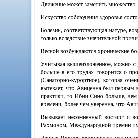
Движение может заменить множество л
Искусство соблюдения здоровья состо
Болезнь, соответствующая натуре, возр
только вследствие значительной прич
Весной возбуждаются хронические болез
Учитывая вышеизложенное, можно с у
больше в его трудах говорится о про
(Санаторно-курортное), которая оче
вытекает, что Авиценна был первым 
практики, то Ибни Сино больше, чем 
времени, более чем уверенна, что Ави
Вызывает несомненный восторг и в
Рахмоном, Международной премии им
Данная Премия вдохновляет нас меди