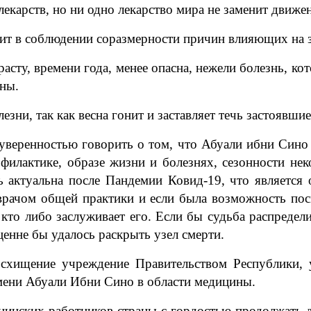
екарств, но ни одно лекарство мира не заменит движе
ит в соблюдении соразмерности причин влияющих на 
асту, времени года, менее опасна, нежели болезнь, кот
ины.
ни, так как весна гонит и заставляет течь застоявшие
веренностью говорить о том, что Абуали ибни Сино 
филактике, образе жизни и болезнях, сезонности не
нь актуальна после Пандемии Ковид-19, что являетс
врачом общей практики и если была возможность по
кто либо заслуживает его. Если бы судьба распредел
ценне бы удалось раскрыть узел смерти.
осхищение учреждение Правительством Республики
ени Абуали Ибни Сино в области медицины.
цинских работников страны с гордостью продолжать 