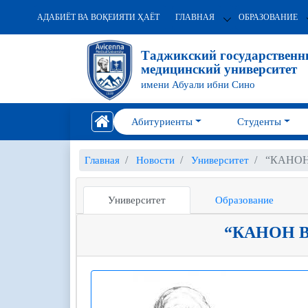
АДАБИЁТ ВА ВОҚЕИЯТИ ҲАЁТ
ГЛАВНАЯ
ОБРАЗОВАНИЕ
Таджикский государствен
медицинский университет
имени Абуали ибни Сино
Абитуриенты
Студенты
“КАНОН
Главная
Новости
Университет
Университет
Образование
“КАНОН 