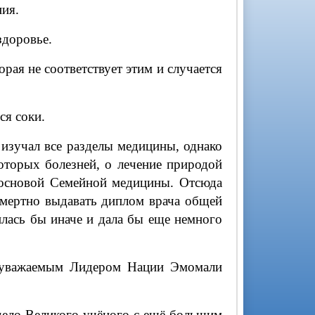
ния.
здоровье.
орая не соответствует этим и случается
ся соки.
изучал все разделы медицины, однако
которых болезней, о лечение природой
я основой Семейной медицины. Отсюда
смертно выдавать диплом врача общей
илась бы иначе и дала бы еще немного
, уважаемым Лидером Нации Эмомали
дело Великого учёного с ещё большим