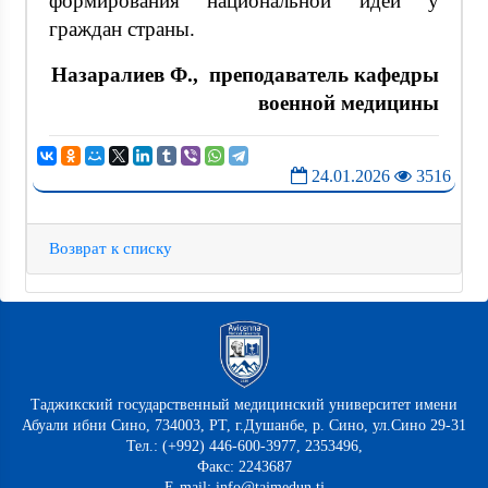
формирования национальной идеи у
граждан страны.
Назаралиев Ф., преподаватель кафедры
военной медицины
24.01.2026
3516
Возврат к списку
Таджикский государственный медицинский университет имени
Абуали ибни Сино, 734003, РТ, г.Душанбе, р. Сино, ул.Сино 29-31
Тел.: (+992) 446-600-3977, 2353496,
Факс: 2243687
E-mail: info@tajmedun.tj