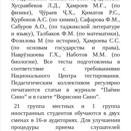
Хусравбеков Л.Д., Ҳамроев М.Ғ., (по
физике), Ҷӯраев Ҷ.Х., Қиматов Р.С.,
Қурбонов А.С. (по химии), Сафарова Ф.М.,
Сабуров А.О., (по таджикской литературе
и языку), Талбаков Ф.М. (по математики),
Фозилова М (по истории), Ҳамроева С.С.
(по основам государства и права),
Наврӯзшоева Г.Х., Наботов М.М. (по
биологии). Все тесты подготовлены в
соответствие с требованиями
Национального Центра тестирования.
Педагогическим коллективом регулярно
печатаются статьи в журнале “Паёми
Сино” и в газете “Ворисони Сино”.
21 группа местных и 1 группа
иностранных студентов обучаются в двух
сменах в 16-и аудиториях. Для улучшения
процедуры приема слушателей