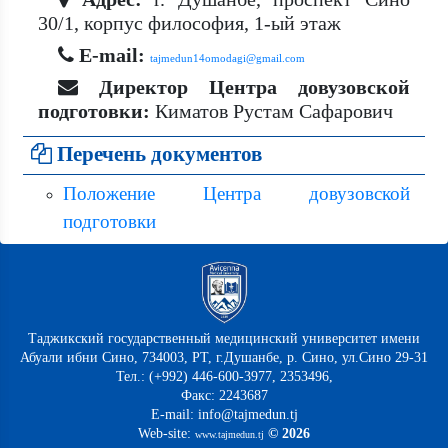
30/1, корпус философия, 1-ый этаж
E-mail:
tajmedun14omodagi@gmail.com
Директор Центра довузовской
подготовки:
Киматов Рустам Сафарович
Перечень документов
Положение Центра довузовской
подготовки
Таджикский государственный медицинский университет имени
Абуали ибни Сино, 734003, РТ, г.Душанбе, р. Сино, ул.Сино 29-31
Тел.: (+992) 446-600-3977, 2353496,
Факс: 2243687
E-mail: info@tajmedun.tj
Web-site:
© 2026
www.tajmedun.tj