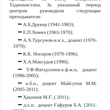
Таджикистана. За указанный период
центром руководили следующие
преподаватели:
А.Б.Друкер (1941-1963);
Е.П.Хемич (1963-1970);
А.Х.Турсунов-н.и.х., доцент (1970-
1979);
К.К. Носиров (1979-1996);
Х.А.Максудов (1996);
Т.Ф.Фатҳуллоев-к.ф.м.н, доцент
(1996-2005);
к.б.н., доцент Майсупов М.М.
(2005-2011);
Ҳакимов М.Ғ, ( 2011);
д.х.н.. доцент Ғафуров Б.А. (2011-