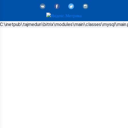
C:\inetpub\tajmedun\bitrix\modules\main\classes\mysql\main