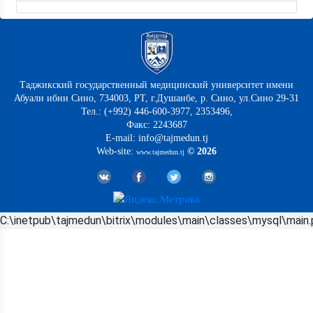
Таджикский государственный медицинский университет имени
Абуали ибни Сино, 734003, РТ, г.Душанбе, р. Сино, ул.Сино 29-31
Тел.: (+992) 446-600-3977, 2353496,
Факс: 2243687
E-mail: info@tajmedun.tj
Web-site:
© 2026
www.tajmedun.tj
C:\inetpub\tajmedun\bitrix\modules\main\classes\mysql\main