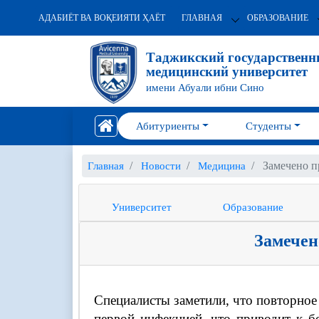
АДАБИЁТ ВА ВОҚЕИЯТИ ҲАЁТ
ГЛАВНАЯ
ОБРАЗОВАНИЕ
Таджикский государствен
медицинский университет
имени Абуали ибни Сино
Абитуриенты
Студенты
Замечено п
Главная
Новости
Медицина
Университет
Образование
Замечен
Специалисты заметили, что повторное
первой инфекцией, что приводит к б