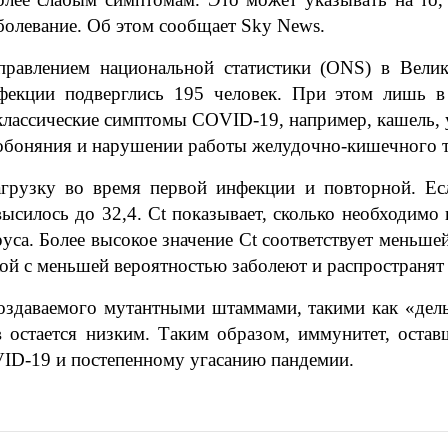
аболевание. Об этом сообщает Sky News.
равлением национальной статистики (ONS) в Вели
екции подверглись 195 человек. При этом лишь в
классические симптомы COVID-19, например, кашель, у
 обоняния и нарушении работы желудочно-кишечного т
грузку во время первой инфекции и повторной. Есл
овысилось до 32,4. Ct показывает, сколько необходимо
уса. Более высокое значение Ct соответствует меньш
кой с меньшей вероятностью заболеют и распространят
оздаваемого мутантными штаммами, такими как «дельт
остается низким. Таким образом, иммунитет, остав
ID-19 и постепенному угасанию пандемии.