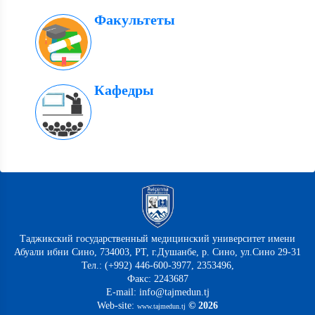
Факультеты
Кафедры
Таджикский государственный медицинский университет имени
Абуали ибни Сино, 734003, РТ, г.Душанбе, р. Сино, ул.Сино 29-31
Тел.: (+992) 446-600-3977, 2353496,
Факс: 2243687
E-mail: info@tajmedun.tj
Web-site:
© 2026
www.tajmedun.tj