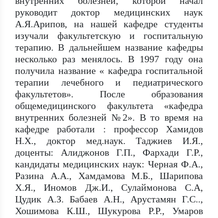
внутренних болезней, которой начал
руководит доктор медицинских наук
А.Я.Арипов, на нашей кафедре студенты
изучали факультетскую и госпитальную
терапию. В дальнейшем название кафедры
несколько раз менялось. В 1997 году она
получила название « кафедра госпитальной
терапии лечебного и педиатрического
факультетов». После образования
общемедицинского факультета «кафедра
внутренних болезней №2». В то время на
кафедре работали : профессор Хамидов
Н.Х., доктор мед.наук. Таджиев И.Я.,
доценты: Алиджонов Г.П., Фархади Г.Р.,
кандидаты медицинских наук: Черная Ф.А.,
Разина А.А., Хамдамова М.Б., Шарипова
Х.Я., Иномов Дж.И., Сулаймонова С.А,
Цудик А.З. Бабаев А.Н., Арустамян Г.С..,
Хошимова К.Ш., Шукурова Р.Р., Умаров