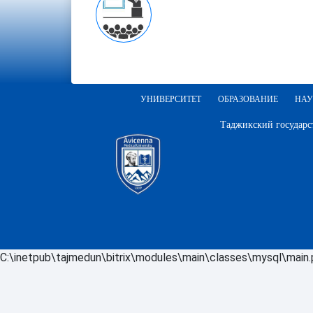
УНИВЕРСИТЕТ
ОБРАЗОВАНИЕ
НАУ
Таджикский государс
C:\inetpub\tajmedun\bitrix\modules\main\classes\mysql\main