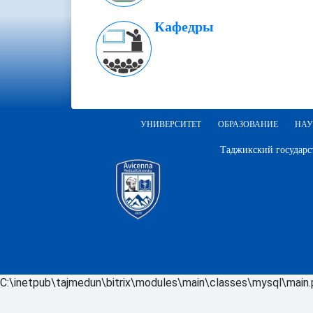
Кафедры
УНИВЕРСИТЕТ
ОБРАЗОВАНИЕ
НАУ
Таджикский государс
C:\inetpub\tajmedun\bitrix\modules\main\classes\mysql\main