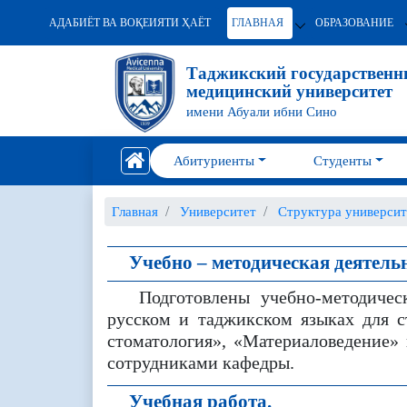
АДАБИЁТ ВА ВОҚЕИЯТИ ҲАЁТ
ГЛАВНАЯ
ОБРАЗОВАНИЕ
Таджикский государствен
медицинский университет
имени Абуали ибни Сино
Абитуриенты
Студенты
Главная
Университет
Структура университ
Учебно – методическая деятельн
Подготовлены учебно-методичес
русском и таджикском языках для с
стоматология», «Материаловедение»
сотрудниками кафедры.
Учебная работа.