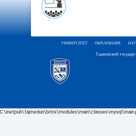
УНИВЕРСИТЕТ
ОБРАЗОВАНИЕ
НАУ
Таджикский государс
C:\inetpub\tajmedun\bitrix\modules\main\classes\mysql\main