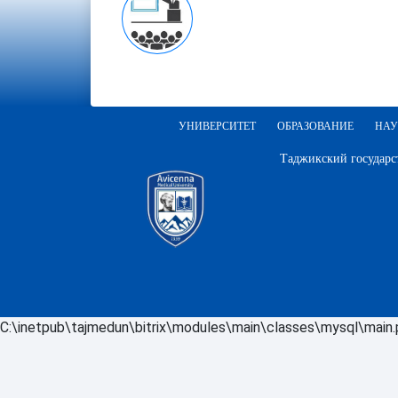
УНИВЕРСИТЕТ
ОБРАЗОВАНИЕ
НАУ
Таджикский государс
C:\inetpub\tajmedun\bitrix\modules\main\classes\mysql\main