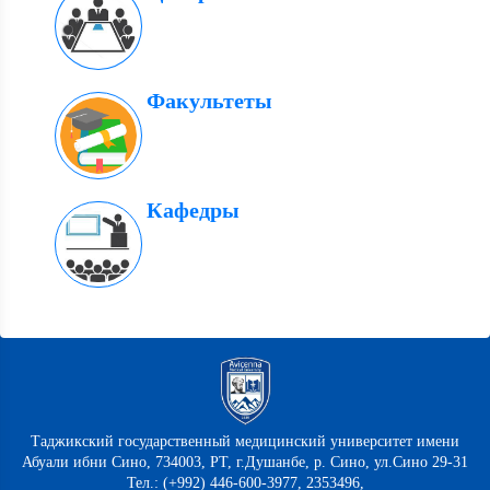
Факультеты
Кафедры
Таджикский государственный медицинский университет имени
Абуали ибни Сино, 734003, РТ, г.Душанбе, р. Сино, ул.Сино 29-31
Тел.: (+992) 446-600-3977, 2353496,