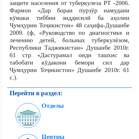
защите населения от туберкулеза РТ -2006.
Фармон «Дар бораи пурзӯр намудани
кӯмаки тиббии зиддисилӣ ба аҳолии
Ҷумҳурии Тоҷикистон» 48 саҳифа-Душанбе
2009. (ф, «Руководство по диагностике и
лечению детей, больных туберкулёзом,
Республики Таджикистан» Душанбе 2010г.
61 стр «Дастурамал оиди ташхис ва
табобати кӯдакони бемори сил дар
Ҷумҳурии Тоҷикистон» Душанбе 2010г. 61
с.).
Перейти в раздел:
Отделы
Центры