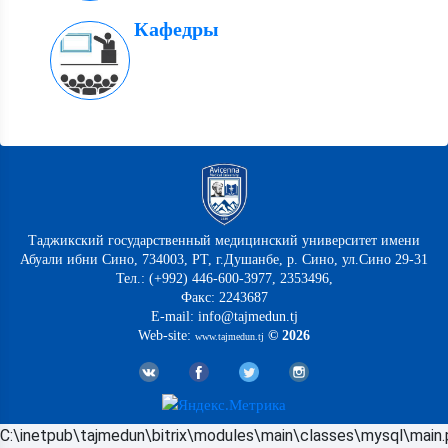
Кафедры
Таджикский государственный медицинский университет имени
Абуали ибни Сино, 734003, РТ, г.Душанбе, р. Сино, ул.Сино 29-31
Тел.: (+992) 446-600-3977, 2353496,
Факс: 2243687
E-mail: info@tajmedun.tj
Web-site:
© 2026
www.tajmedun.tj
C:\inetpub\tajmedun\bitrix\modules\main\classes\mysql\main