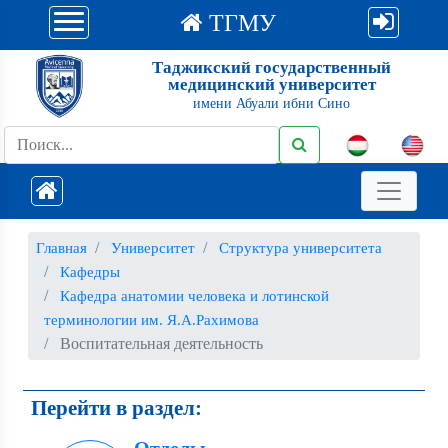
ТГМУ
Таджикский государственный
медицинский университет
имени Абуали ибни Сино
Главная
Университет
Структура университета
Кафедры
Кафедра анатомии человека и лотинской
терминологии им. Я.А.Рахимова
Воспитательная деятельность
Перейти в раздел: