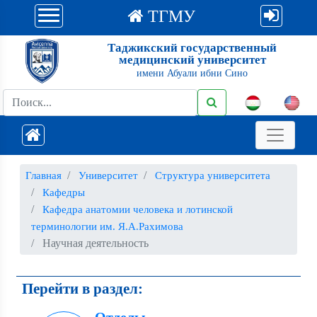
ТГМУ
Таджикский государственный
медицинский университет
имени Абуали ибни Сино
Главная
Университет
Структура университета
Кафедры
Кафедра анатомии человека и лотинской
терминологии им. Я.А.Рахимова
Научная деятельность
Перейти в раздел: