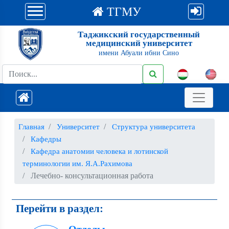
ТГМУ
Таджикский государственный
медицинский университет
имени Абуали ибни Сино
Главная
Университет
Структура университета
Кафедры
Кафедра анатомии человека и лотинской
терминологии им. Я.А.Рахимова
Лечебно- консультационная работа
Перейти в раздел: