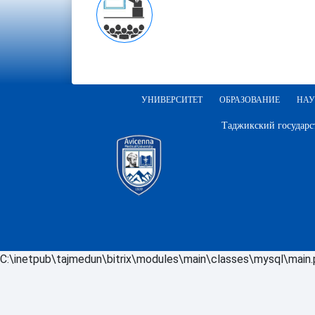
УНИВЕРСИТЕТ
ОБРАЗОВАНИЕ
НАУ
Таджикский государс
C:\inetpub\tajmedun\bitrix\modules\main\classes\mysql\main