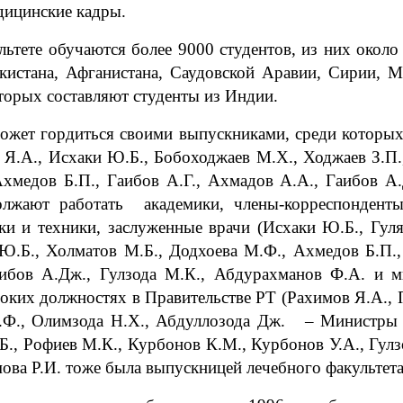
едицинские кадры.
льтете обучаются более 9000 студентов, из них около
кистана, Афганистана, Саудовской Аравии, Сирии, Ма
торых составляют студенты из Индии.
ожет гордиться своими выпускниками, среди которых
Я.А., Исхаки Ю.Б., Бобоходжаев М.Х., Ходжаев З.П.,
Ахмедов Б.П., Гаибов А.Г., Ахмадов А.А., Гаибов А.
должают работать академики, члены-корреспонден
ки и техники, заслуженные врачи (Исхаки Ю.Б., Гуля
Ю.Б., Холматов М.Б., Додхоева М.Ф., Ахмедов Б.П.,
аибов А.Дж., Гулзода М.К., Абдурахманов Ф.А. и м
соких должностях в Правительстве РТ (Рахимов Я.А., 
Н.Ф., Олимзода Н.Х., Абдуллозода Дж. – Министры 
Б., Рофиев М.К., Курбонов К.М., Курбонов У.А., Гулзо
ова Р.И. тоже была выпускницей лечебного факультета