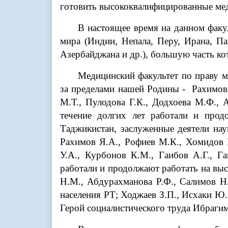
готовить высококвалифицированные м
В настоящее время на данном факу
мира (Индии, Непала, Перу, Ирана, Па
Азербайджана и др.), большую часть ко
Медицинский факультет по праву м
за пределами нашей Родины - Рахимов 
М.Т., Пулодова Г.К., Додхоева М.Ф., 
течение долгих лет работали и про
Таджикистан, заслуженные деятели нау
Рахимов Я.А., Рофиев М.К., Хомидов 
У.А., Курбонов К.М., Гаибов А.Г., Г
работали и продолжают работать на вы
Н.М., Абдурахманова Р.Ф., Салимов 
населения РТ; Ходжаев З.П., Исхаки Ю.
Герой социалистического труда Ибрагим