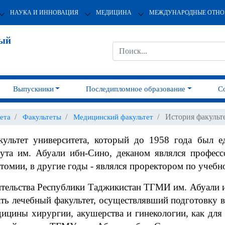
НАУКА И ИННОВАЦИЯ
МЕДИЦИНА
МЕЖДУНАРОДНЫЕ ОТН
ный
Выпускники
Последипломное образование
С
История факульт
ета
Факультеты
Медицинский факультет
ультет университета, который до 1958 года был е
тута им. Абуали ибн-Сино, деканом являлся профес
томии, в другие годы - являлся проректором по учебн
тельства Республики Таджикистан ТГМИ им. Абуали и
ть лечебный факультет, осуществлявший подготовку 
ицины хирургии, акушерства и гинекологии, как для 