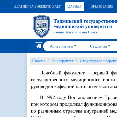
АДАБИЁТ ВА ВОҚЕИЯТИ ҲАЁТ
ГЛАВНАЯ
ОБРАЗОВАНИЕ
Таджикский государствен
медицинский университет
имени Абуали ибни Сино
Абитуриенты
Студенты
Главная
Университет
Структура университ
Лечебный факультет – первый фак
государственного медицинского инсти
руководил кафедрой патологической ана
В 1992 году Постановлением Прави
при котором продолжал функционирова
по различным отраслям внутренней мед