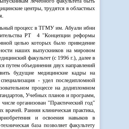
ыпускникам лечебного факультета быть
ицинские центры, трудятся в областных
ья.
льный процесс в ТГМУ им. Абуали ибни
вительства РТ 4 "Концепции реформы
новной целью которых было приведение
бности наших выпускников на мировом
цинский факультет (с 1996 г.), далее в
ался путем объединения двух направлений
овить будущие медицинские кадры на
 специализация - удел последипломной
азовательном процессе на додипломном
тандартов, Учебных планов и программ,
 числе организован "Практический год"
х врачей. Ранняя клиническая практика,
 приобретения и освоения навыков в
ехническая база позволяет факультету