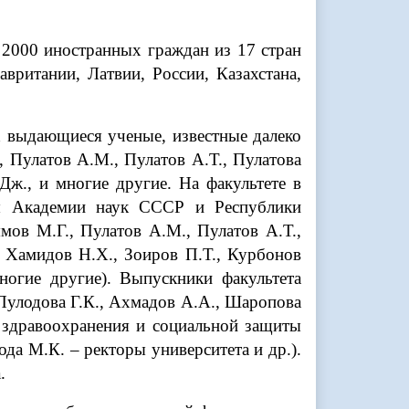
 2000 иностранных граждан из 17 стран
вритании, Латвии, России, Казахстана,
 выдающиеся ученые, известные далеко
 Пулатов А.М., Пулатов А.Т., Пулатова
Дж., и многие другие. На факультете в
ты Академии наук СССР и Республики
мов М.Г., Пулатов А.М., Пулатов А.Т.,
 Хамидов Н.Х., Зоиров П.Т., Курбонов
ногие другие). Выпускники факультета
Пулодова Г.К., Ахмадов А.А., Шаропова
здравоохранения и социальной защиты
да М.К. – ректоры университета и др.).
.