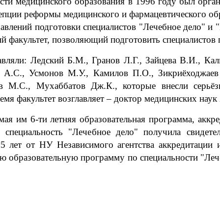
сти медицинского образования в 1996 году был орган
епции реформы медицинского и фармацевтического обра
равлений подготовки специалистов "Лечебное дело" и
й факультет, позволяющий подготовить специалистов
вляли: Ледский Б.М., Гранов Л.Г., Зайцева В.И., Кали
в А.С., Усмонов М.У., Камилов П.О., Зикриёходжаев
ов М.С., Мухаббатов Дж.К., которые внесли серьё
ремя факультет возглавляет – доктор медицинских нау
ая им 6-ти летняя образовательная программа, аккре
 специальность "Лечебное дело" получила свидете
5 лет от НУ Независимого агентства аккредитации 
ую образовательную программу по специальности "Леч