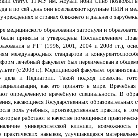
кий статус ТГМУ им. Абуали ибни Сино позволял в
да и по сей день они возглавляют крупные НИИ и мед
 учреждениях в странах ближнего и дальнего зарубеж
е медицинского образования затронули и образовате
не были приняты и утверждены Постановлением Пра
разования в РТ" (1996, 2001, 2004 и 2008 гг.), ос
ниям международных стандартов и конкурентоспосо
форм лечебный факультет был переименован в общемеди
ультет (с 2008 г.). Медицинский факультет организов
го дела и Педиатрии. Такой подход позволил гот
ециалиазации, как это принято в мире. Врачебная
ают определенную врачебную специальность. В обр
ния, касающиеся Государственных образовательных с
сла роль учебных, производственных практик, в том
 которые работают в качестве помощников практически
наличие университетской клиники, возможность
практических навыков, улучшающаяся материально-т