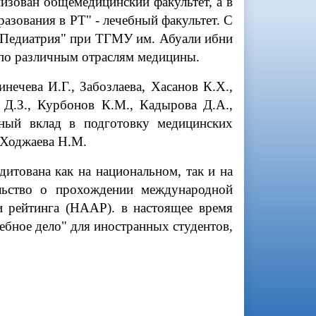
изован общемедицинский факультет, а в
зования в РТ" - лечебный факультет. С
 "Педиатрия" при ТГМУ им. Абуали ибни
 по различным отраслям медицины.
нечева И.Г., Забозлаева, Хасанов К.Х.,
 Д.З., Курбонов К.М., Кадырова Д.А.,
зный вклад в подготовку медицинских
к Ходжаева Н.М.
дитована как на национальном, так и на
льство о прохождении международной
и рейтинга (НААР). в настоящее время
ебное дело" для иностранных студентов,