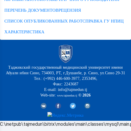
ПЕРЕЧЕНЬ ДОКУМЕНТОВ
РЕЦЕНЗИЯ
СПИСОК ОПУБЛИКОВАННЫХ РАБОТ
СПРАВКА ГУ НПИЦ
ХАРАКТЕРИСТИКА
Таджикский государственный медицинский университет имени
Абуали ибни Сино, 734003, РТ, г.Душанбе, р. Сино, ул.Сино 29-31
Тел.: (+992) 446-600-3977, 2353496,
Факс: 2243687
E-mail: info@tajmedun.tj
Web-site:
© 2026
www.tajmedun.tj
C:\inetpub\tajmedun\bitrix\modules\main\classes\mysql\main