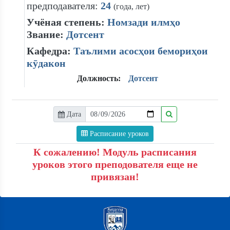
предподавателя:
24
(года, лет)
Учёная степень:
Номзади илмҳо
Звание:
Дотсент
Кафедра:
Таълими асосҳои бемориҳои
кӯдакон
Должность:
Дотсент
Дата
Расписание уроков
К сожалению! Модуль расписания
уроков этого преподователя еще не
привязан!