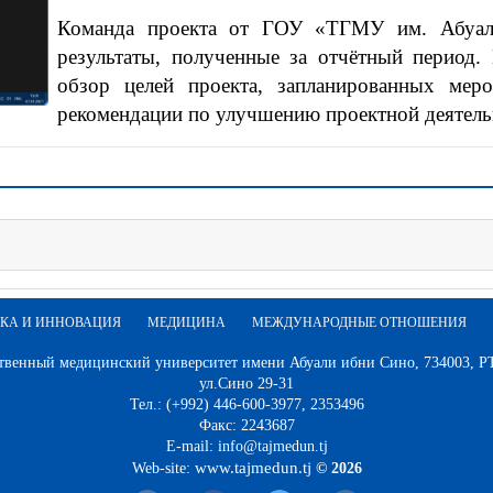
Команда проекта от ГОУ «ТГМУ им. Абуал
результаты, полученные за отчётный период.
обзор целей проекта, запланированных мер
рекомендации по улучшению проектной деятель
КА И ИННОВАЦИЯ
МЕДИЦИНА
МЕЖДУНАРОДНЫЕ ОТНОШЕНИЯ
твенный медицинский университет имени Абуали ибни Сино, 734003, РТ,
ул.Сино 29-31
Тел.: (+992) 446-600-3977, 2353496
Факс: 2243687
E-mail: info@tajmedun.tj
www.tajmedun.tj
Web-site:
© 2026